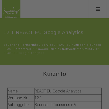
12.1 REACT-EU Google Analytics
Sauerland-Partnerinfo
/
Service
/
REACT-EU
/
Ausschreibungen
REACT-Förderprojekt
/
Google-Display Netzwerk-Marketing
/
12.1
REACT-EU Google Analytics
Kurzinfo
Name
REACT-EU Google Analytics
Vergabe-Nr.
12.1
Auftraggeber
Sauerland-Tourismus e.V.