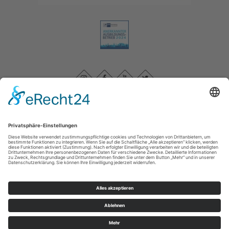
Impressum
|
Datenschutzerklärung
|
Barrierefreiheitserklärung
|
Kontakt
Sauerland-Tourismus e.V.
Johannes-Hummel-Weg 1
57392
Schmallenberg
T: +49 (0) 2974-96980
E: info@sauerland.com
©
2026
Sauerland-Tourismus e.V.
Cookie-Einstellungen