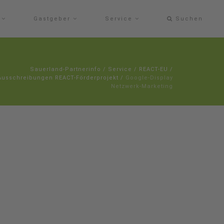
e
Gastgeber
Service
Suchen
Sauerland-Partnerinfo
/
Service
/
REACT-EU
/
Ausschreibungen REACT-Förderprojekt
/
Google-Display
Netzwerk-Marketing