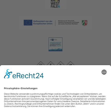
Impressum
|
Datenschutzerklärung
|
Barrierefreiheitserklärung
|
Kontakt
Sauerland-Tourismus e.V.
Johannes-Hummel-Weg 1
57392
Schmallenberg
T: +49 (0) 2974-96980
E: info@sauerland.com