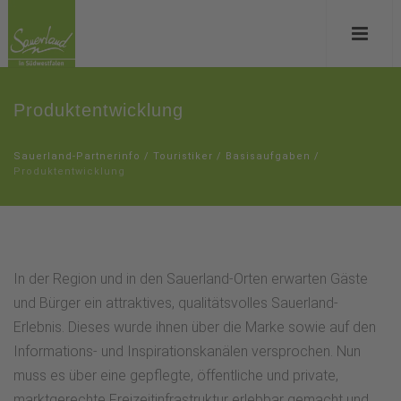
Produktentwicklung
Sauerland-Partnerinfo
/
Touristiker
/
Basisaufgaben
/
Produktentwicklung
In der Region und in den Sauerland-Orten erwarten Gäste
und Bürger ein attraktives, qualitätsvolles Sauerland-
Erlebnis. Dieses wurde ihnen über die Marke sowie auf den
Informations- und Inspirationskanälen versprochen. Nun
muss es über eine gepflegte, öffentliche und private,
marktgerechte Freizeitinfrastruktur erlebbar gemacht und