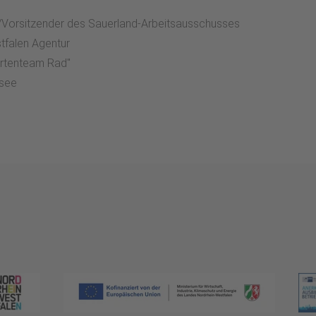
H/Vorsitzender des Sauerland-Arbeitsausschusses
stfalen Agentur
ertenteam Rad"
rsee