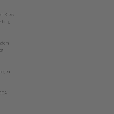
er Kreis
terberg
endorn
dt
lingen
HOGA