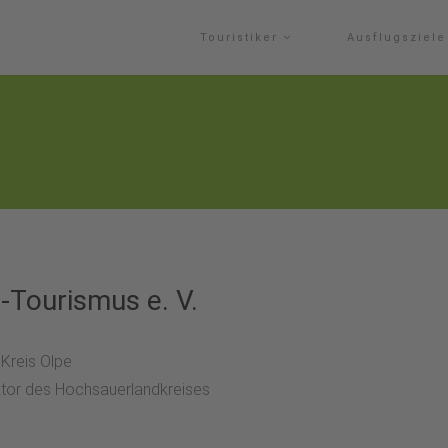
Touristiker
Ausflugsziel
-Tourismus e. V.
 Kreis Olpe
rektor des Hochsauerlandkreises