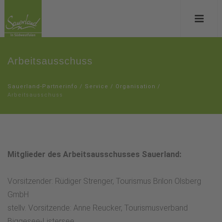
Arbeitsausschuss
Sauerland-Partnerinfo
/
Service
/
Organisation
/
Arbeitsausschuss
Mitglieder des Arbeitsausschusses Sauerland:
Vorsitzender: Rüdiger Strenger, Tourismus Brilon Olsberg
GmbH
stellv. Vorsitzende: Anne Reucker, Tourismusverband
Biggesee-Listersee