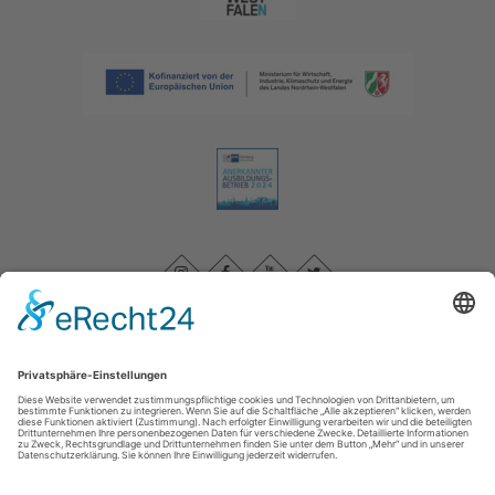
Impressum
|
Datenschutzerklärung
|
Barrierefreiheitserklärung
|
Kontakt
Sauerland-Tourismus e.V.
Johannes-Hummel-Weg 1
57392
Schmallenberg
T: +49 (0) 2974-96980
E: info@sauerland.com