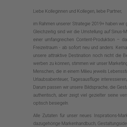
Liebe Kolleginnen und Kollegen, liebe Partner,
im Rahmen unserer Strategie 2019+ haben wir g
Gleichzeitig sind wir die Umstellung auf Sinu
einer umfangreichen Content-Produktion – d
Freizeitraum - ab sofort neu und anders. Kerna
unsere attraktive Destination noch nicht di
werben zu können, stimmen wir unser Marketing
Menschen, die in einem Milieu jeweils Lebenssti
Urlaubsabenteuer, Tagesausflüge interessieren,
Darum passen wir unsere Bildsprache, die Gesta
authentisch, aber zeigt viel gezielter seine 
optisch besiegeln.
Alle Zutaten für unser neues Inspirations-Ma
dazugehörige Markenhandbuch, Gestaltungsid