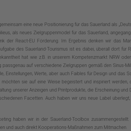
emeinsam eine neue Positionierung für das Sauerland als „Deuts
s-Milieus, als neues Zielgruppenmodel für das Sauerland, angega
ank der React-EU Förderung. Im Ergebnis denken wir das Mark
ufgabe des Sauerland-Tourismus ist es dabei, überall dort für R
e Bekanntheit hat wie z.B. in unserem Kompetenzmarkt NRW od
 passgenau auf verschiedene Zielgruppen gemäß den Sinus-Mili
le, Einstellungen, Werte, aber auch Faibles für Design und das S
 möchten sie auf eine Weise begeistert und inspiriert werden, d
ltung unserer Anzeigen und Printprodukte, die Erscheinung und Da
verschiedenen Facetten. Auch haben wir uns neue Label überlegt
rketing haben wir in der Sauerland-Toolbox zusammengestellt. 
een und auch direkt Kooperations-Maßnahmen zum Mitmachen.