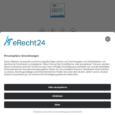
Impressum
|
Datenschutzerklärung
|
Barrierefreiheitserklärung
|
Kontakt
Sauerland-Tourismus e.V.
Johannes-Hummel-Weg 1
57392
Schmallenberg
T: +49 (0) 2974-96980
E: info@sauerland.com
©
2026
Sauerland-Tourismus e.V.
Cookie-Einstellungen