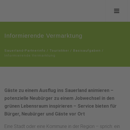
Informierende Vermarktung
Sauerland-Partnerinfo
/
Touristiker
/
Basisaufgaben
/
Informierende Vermarktung
Gäste zu einem Ausflug ins Sauerland animieren –
potenzielle Neubürger zu einem Jobwechsel in den
grünen Lebensraum inspirieren – Service bieten für
Bürger, Neubürger und Gäste vor Ort
Eine Stadt oder eine Kommune in der Region – sprich: ein