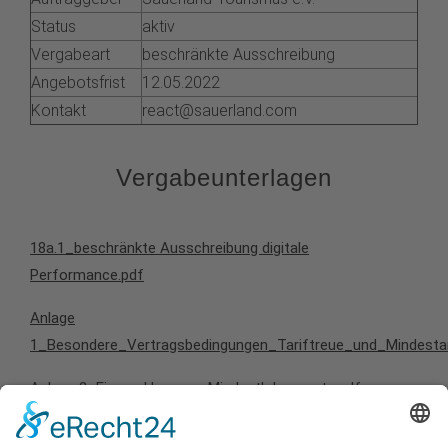
Status
aktiv
Vergabeart
beschränkte Ausschreibung
Angebotsfrist
12.05.2022
Kontakt
react@sauerland.com
Vergabeunterlagen
18a.1_beschränkte Ausschreibung digitale
Performance.pdf
Anlage
1_Besondere_Vertragsbedingungen_Tariftreue_und_Mindestar
Anlage 2_Eigenerklaerung_Mindestlohngesetz.pdf
Anlage 3_Eigenerklaerung_Ausschlussgruende.pdf