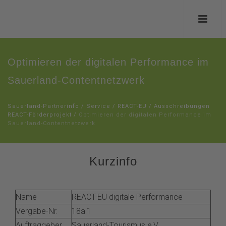
Optimieren der digitalen Performance im
Sauerland-Contentnetzwerk
Sauerland-Partnerinfo
/
Service
/
REACT-EU
/
Ausschreibungen
REACT-Förderprojekt
/
Optimieren der digitalen Performance im
Sauerland-Contentnetzwerk
Kurzinfo
Name
REACT-EU digitale Performance
Vergabe-Nr.
18a.1
Auftraggeber
Sauerland-Tourismus e.V.