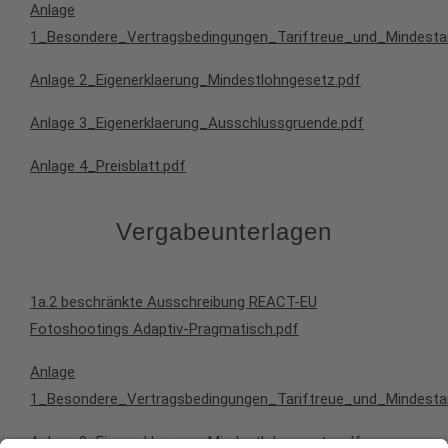
Anlage
1_Besondere_Vertragsbedingungen_Tariftreue_und_Mindestar
Anlage 2_Eigenerklaerung_Mindestlohngesetz.pdf
Anlage 3_Eigenerklaerung_Ausschlussgruende.pdf
Anlage 4_Preisblatt.pdf
Vergabeunterlagen
1a.2 beschränkte Ausschreibung REACT-EU
Fotoshootings Adaptiv-Pragmatisch.pdf
Anlage
1_Besondere_Vertragsbedingungen_Tariftreue_und_Mindestar
Anlage 2_Eigenerklaerung_Mindestlohngesetz.pdf