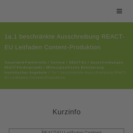
1a.1 beschränkte Ausschreibung REACT-
EU Leitfaden Content-Produktion
Sauerland-Partnerinfo
/
Service
/
REACT-EU
/
Ausschreibungen
REACT-Förderprojekt
/
Milieuspezifische Bebilderung
touristischer Angebote
/
1a.1 beschränkte Ausschreibung REACT-
EU Leitfaden Content-Produktion
Kurzinfo
REACT-EU Leitfaden Content-