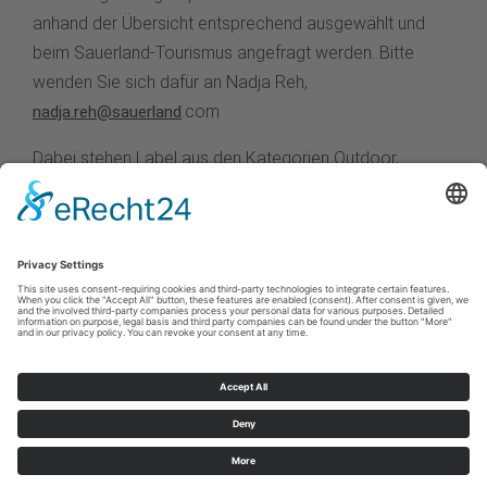
anhand der Übersicht entsprechend ausgewählt und
beim Sauerland-Tourismus angefragt werden. Bitte
wenden Sie sich dafür an Nadja Reh,
.com
nadja.reh@sauerland
Dabei stehen Label aus den Kategorien Outdoor,
Radfahren, Wandern, Ausflug, Winter, Wellness, Kulinarik
und Seen zur Verfügung:
Labelübersicht.pdf
Cookie-Einstellungen