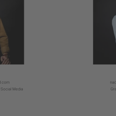
nd.com
nad
, Social Media
Gra