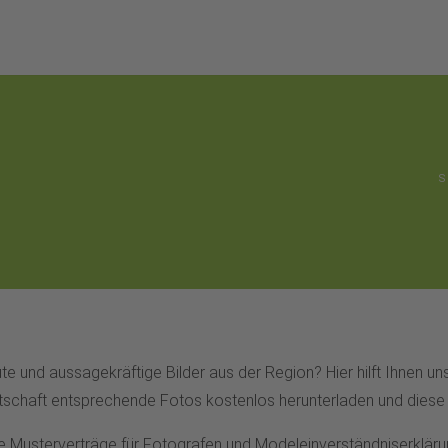
n
S
te und aussagekräftige Bilder aus der Region? Hier hilft Ihnen u
rtschaft entsprechende Fotos kostenlos herunterladen und diese 
e Musterverträge für Fotografen und Modeleinverständniserklär