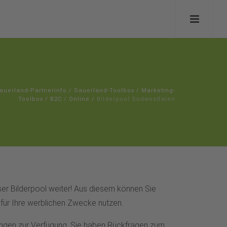
auerland-Partnerinfo
/
Sauerland-Toolbox
/
Marketing-
Toolbox
/
B2C
/
Online
/
Bilderpool Südwestfalen
nser Bilderpool weiter! Aus diesem können Sie
für Ihre werblichen Zwecke nutzen.
ungen zur Verfügung. Sie haben Rückfragen zum