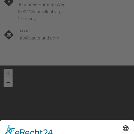
Johannes-Hummel-Weg 1
57392 Schmallenberg
Germany
EMAIL
info@sauerland.com
+
−