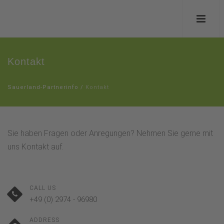
Kontakt
Sauerland-Partnerinfo
/
Kontakt
Sie haben Fragen oder Anregungen? Nehmen Sie gerne mit
uns Kontakt auf.
CALL US
+49 (0) 2974 - 96980
ADDRESS